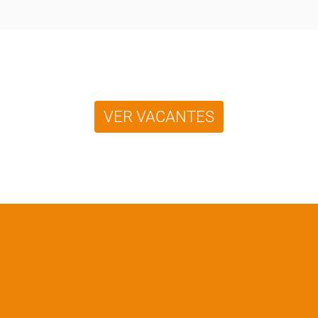
Búsqueda
VER VACANTES
de
puestos